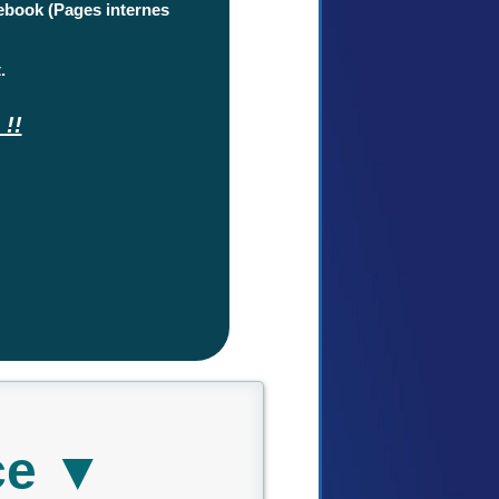
cebook (Pages internes
.
!!
ce ▼