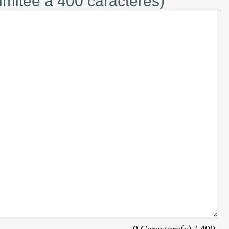
limitée à 400 caractères)
0 Caractere(s) / 400