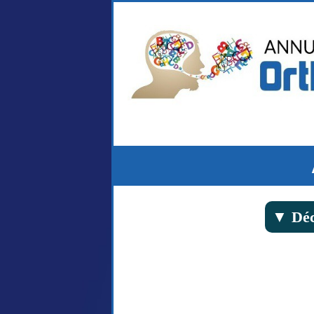
▼ Déc