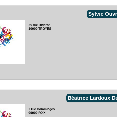
Sylvie Ouv
25 rue Diderot‎
10000 TROYES
Béatrice Lardoux D
2 rue Comminges‎
09000 FOIX