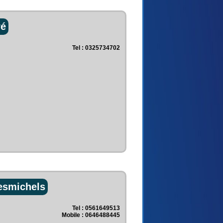
ré
Tel : 0325734702
esmichels
Tel : 0561649513
Mobile : 0646488445