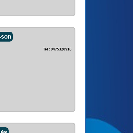
sson
Tel : 0475320916
nès