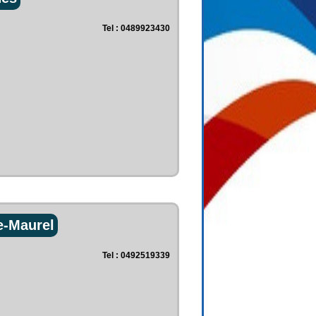
Tel : 0489923430
e-Maurel
Tel : 0492519339