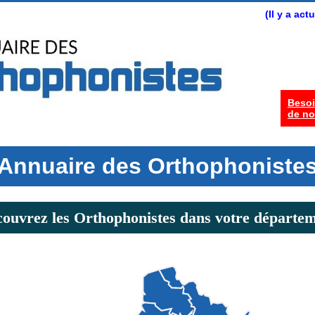
(Il y a ac
Besoi
de no
Annuaire des Orthophoniste
ouvrez les Orthophonistes dans votre départe